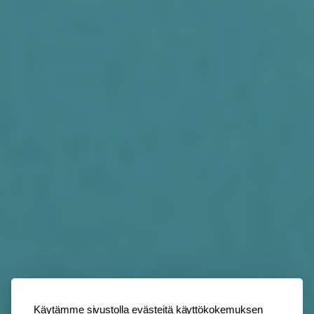
Käytämme sivustolla evästeitä käyttökokemuksen