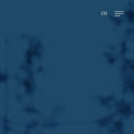
Ope
mai
men