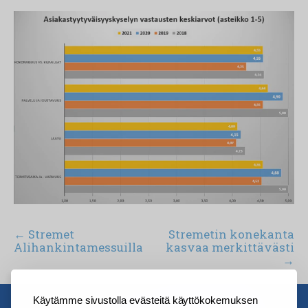
Artikkelien
Stremet
Stremetin konekanta
Alihankintamessuilla
kasvaa merkittävästi
selaus
Käytämme sivustolla evästeitä käyttökokemuksen