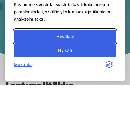
Käytämme sivustolla evästeitä käyttökokemuksen
parantamiseksi, sisällön yksilöimiseksi ja liikenteen
analysoimiseksi.
Hyväksy
Hylkää
Mukauta
Back
to
Laatupolitiikka
top
Toimintamme laatu rakentuu arvovalinnoista.
Laatu meille on sitä, että toimitamme päivittäin
asiakkaan odotuksia vastaavia tuotteita
virheettömästi, kustannustehokkaasti ja