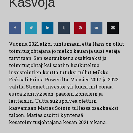
Kasvoja
Share
Share
Share
Share
Pin this
Share
Email
Vuonna 2021 alkoi tuntumaan, että Hans on ollut
toimitusjohtajana jo melko kauan ja uusi vetäjä
on
on
on
on
on VK
this
tarvitaan. Sen seurauksena osakkaaksi ja
Facebook
Twitter
LinkedIn
Tumblr
toimitusjohtajiksi saatiin houkuteltua
investointien kautta tutuksi tullut Mikko
Fiskaali Prima Powerilta. Vuosien 2017 ja 2022
välillä Stremet investoi yli kuusi miljoonaa
euroa kehitykseen, pääosin koneisiin ja
laitteisiin. Uutta sukupolvea otettiin
kasvamaan Matias Soinin tullessa osakkaaksi
taloon. Matias osoitti kyntensä
kesätoimitusjohtajana kesän 2021 aikana.