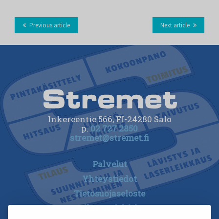
Previous article
Next article
Inkereentie 566, FI-24280 Salo
p.
02 727 2850
stremet@stremet.fi
Palvelut
Yhteystiedot
Tietosuojaseloste
Tilaa uutiskirje