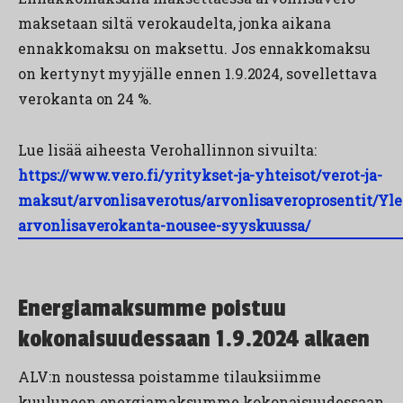
maksetaan siltä verokaudelta, jonka aikana
ennakkomaksu on maksettu. Jos ennakkomaksu
on kertynyt myyjälle ennen 1.9.2024, sovellettava
verokanta on 24 %.
Lue lisää aiheesta Verohallinnon sivuilta:
https://www.vero.fi/yritykset-ja-yhteisot/verot-ja-
maksut/arvonlisaverotus/arvonlisaveroprosentit/Yle
arvonlisaverokanta-nousee-syyskuussa/
Energiamaksumme poistuu
kokonaisuudessaan 1.9.2024 alkaen
ALV:n noustessa poistamme tilauksiimme
kuuluneen energiamaksumme kokonaisuudessaan